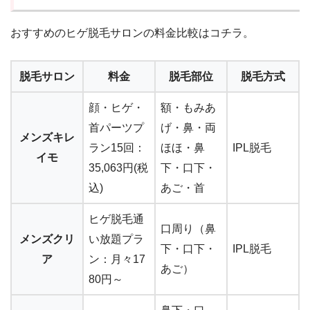
おすすめのヒゲ脱毛サロンの料金比較はコチラ。
脱毛サロン
料金
脱毛部位
脱毛方式
顔・ヒゲ・
額・もみあ
首パーツプ
げ・鼻・両
メンズキレ
ラン15回：
ほほ・鼻
IPL脱毛
イモ
35,063円(税
下・口下・
込)
あご・首
ヒゲ脱毛通
口周り（鼻
メンズクリ
い放題プラ
下・口下・
IPL脱毛
ア
ン：月々17
あご）
80円～