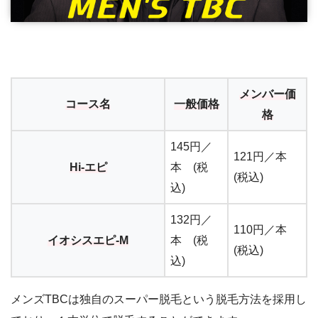
メンバー価
コース名
一般価格
格
145円／
121円／本
Hi-エピ
本 (税
(税込)
込)
132円／
110円／本
イオシスエピ-M
本 (税
(税込)
込)
メンズTBCは独自のスーパー脱毛という脱毛方法を採用し