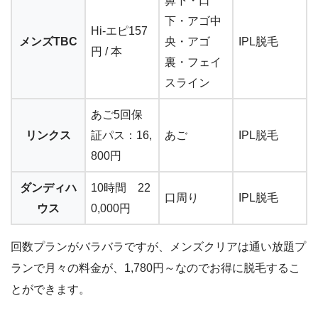
鼻下・口
下・アゴ中
Hi-エピ157
メンズTBC
央・アゴ
IPL脱毛
円 / 本
裏・フェイ
スライン
あご5回保
リンクス
証パス：16,
あご
IPL脱毛
800円
ダンディハ
10時間 22
口周り
IPL脱毛
ウス
0,000円
回数プランがバラバラですが、メンズクリアは通い放題プ
ランで月々の料金が、1,780円～なのでお得に脱毛するこ
とができます。