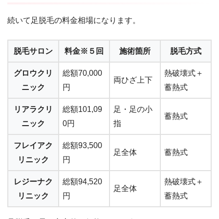
続いて足脱毛の料金相場になります。
脱毛サロン
料金※５回
施術箇所
脱毛方式
グロウクリ
総額70,000
熱破壊式＋
両ひざ上下
ニック
円
蓄熱式
リアラクリ
総額101,09
足・足の小
蓄熱式
ニック
0円
指
フレイアク
総額93,500
足全体
蓄熱式
リニック
円
レジーナク
総額94,520
熱破壊式＋
足全体
リニック
円
蓄熱式