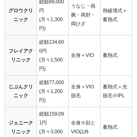
総額89,000
うなじ・両
グロウクリ
円
熱破壊式＋
腕・両肘・
ニック
(月々1,300
蓄熱式
両ひざ
円)
総額134,60
フレイアク
0円
全身＋VIO
蓄熱式
リニック
(月々1,500
円)
総額77,000
じぶんクリ
全身＋VIO
蓄熱式＋光
(月々1,200
ニック
脱毛
脱毛※IPL
円)
総額159,09
ジェニーク
1円
全身※顔と
蓄熱式
リニック
(月々3,000
VIO以外